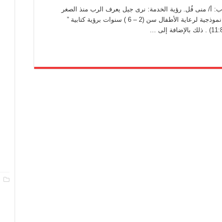
ب: أ/ منى فُل. رؤية الخدمة: نرى جيل يعرف الرب منذ الصغر
ممتلئ بالمحبة والغفران من خلال إقامة حضانات نموذجية لرعاية الأطفال سن (2 – 6 ) سنوات برؤية كتابية ”
ا