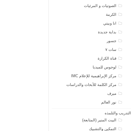
الصوتيات و المرئيات
الكرمة
انا وبيتي
بداية جديدة
جسور
سات ٧
قناة الكرازة
لوجوس للميديا
مركز الإبراهيمية للإعلام IMC
مركز الكلمة للأبحاث والدراسات
ميرف
نور العالم
لتدريب والتلمذه
البيت المنير (المتابعة)
التمكين والتشبيك