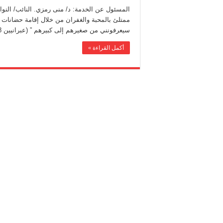
المسئول عن الخدمة: د/ منى رمزي. النائب/ النوا
سيعرفونني من صغيرهم إلى كبيرهم ” (عبرانيين 11:8) . ذلك بالإضافة إلى …
أكمل القراءة »