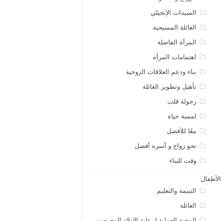
السيدات الإنجيلي
العائلة المسيحية
المرأة الفاضلة
اهتمامات المرأه
بناء ودعم العلاقات الزوجية
تأهيل وتطوير العائلة
رجولة قلب
لمسة حياة
معًا للأفضل
نحو زواج و أسره أفضل
وقت للبناء
لأطفال
التنيمة والتعليم
العائلة
المحبة العملية لرعاية الاولاد المعرضين