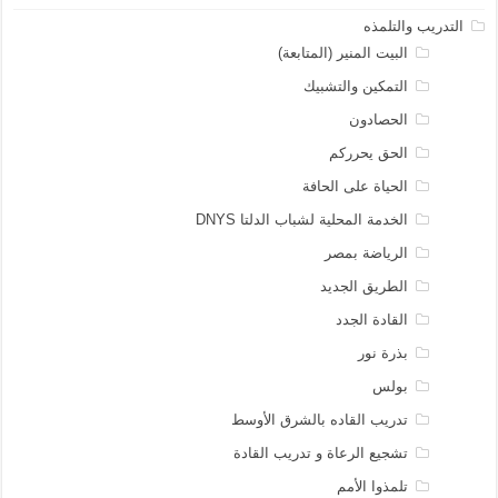
التدريب والتلمذه
البيت المنير (المتابعة)
التمكين والتشبيك
الحصادون
الحق يحرركم
الحياة على الحافة
الخدمة المحلية لشباب الدلتا DNYS
الرياضة بمصر
الطريق الجديد
القادة الجدد
بذرة نور
بولس
تدريب القاده بالشرق الأوسط
تشجيع الرعاة و تدريب القادة
تلمذوا الأمم