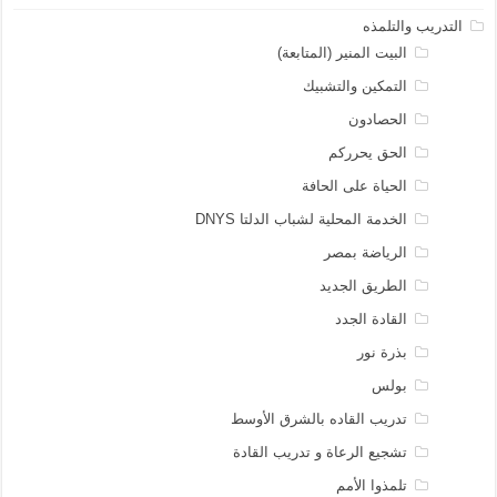
التدريب والتلمذه
البيت المنير (المتابعة)
التمكين والتشبيك
الحصادون
الحق يحرركم
الحياة على الحافة
الخدمة المحلية لشباب الدلتا DNYS
الرياضة بمصر
الطريق الجديد
القادة الجدد
بذرة نور
بولس
تدريب القاده بالشرق الأوسط
تشجيع الرعاة و تدريب القادة
تلمذوا الأمم