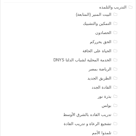
التدريب والتلمذه
البيت المنير (المتابعة)
التمكين والتشبيك
الحصادون
الحق يحرركم
الحياة على الحافة
الخدمة المحلية لشباب الدلتا DNYS
الرياضة بمصر
الطريق الجديد
القادة الجدد
بذرة نور
بولس
تدريب القاده بالشرق الأوسط
تشجيع الرعاة و تدريب القادة
تلمذوا الأمم