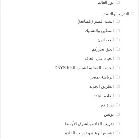
نور العالم
التدريب والتلمذه
البيت المنير (المتابعة)
التمكين والتشبيك
الحصادون
الحق يحرركم
الحياة على الحافة
الخدمة المحلية لشباب الدلتا DNYS
الرياضة بمصر
الطريق الجديد
القادة الجدد
بذرة نور
بولس
تدريب القاده بالشرق الأوسط
تشجيع الرعاة و تدريب القادة