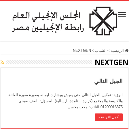
الرئيسية
>
الشباب
>
NEXTGEN
NEXTGEN
الجيل التالي
الرؤية: تمكين الجيل التالي حتى يعيش ويشارك ايمانه بصورة مغيرة للعائلة
وللكنيسة والمجتمع (كرازة – تلمذة- ارسالية) المسؤل: ناصف صبحي
01200016375 النائب: محب محسن
أكمل القراءة »