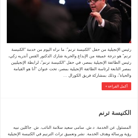
رئيس الإنجيلية من حفل “الكنيسة ترنم”: ما نراه اليوم من خدمة “الكنيسة
ترنم” هو درجة عميقة من الإبداع والحرية شارك الدكتور القس أندريه زكي،
رئيس الطائفة الإنجيلية بمصر، في حفل “الكنيسة ترنم”، لرابطة الإنجيليين
بمصر التابعة لرئاسة الطائفة الإنجيلية بمصر، تحت عنوان “أنا هو القيامة
والحياة”، وذلك بمشاركة فريق الكورال …
أكمل القراءة »
الكنيسة ترنم
المسئول عن الخدمة. د.ش. سامى سعيد سلامة النائب. ش. جاكلين نبيه
رؤية ورسالة وهدف الخدمة. نشر وتعميق تراث الترنيم في الكنيسة الإنجيلية