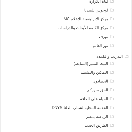
قناة الكرازة
لوجوس للميديا
مركز الإبراهيمية للإعلام IMC
مركز الكلمة للأبحاث والدراسات
ميرف
نور العالم
التدريب والتلمذه
البيت المنير (المتابعة)
التمكين والتشبيك
الحصادون
الحق يحرركم
الحياة على الحافة
الخدمة المحلية لشباب الدلتا DNYS
الرياضة بمصر
الطريق الجديد