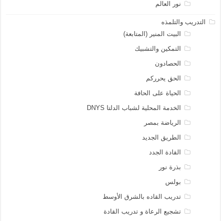
نور العالم
التدريب والتلمذه
البيت المنير (المتابعة)
التمكين والتشبيك
الحصادون
الحق يحرركم
الحياة على الحافة
الخدمة المحلية لشباب الدلتا DNYS
الرياضة بمصر
الطريق الجديد
القادة الجدد
بذرة نور
بولس
تدريب القاده بالشرق الأوسط
تشجيع الرعاة و تدريب القادة