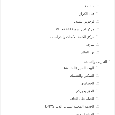
سات ٧
قناة الكرازة
لوجوس للميديا
مركز الإبراهيمية للإعلام IMC
مركز الكلمة للأبحاث والدراسات
ميرف
نور العالم
التدريب والتلمذه
البيت المنير (المتابعة)
التمكين والتشبيك
الحصادون
الحق يحرركم
الحياة على الحافة
الخدمة المحلية لشباب الدلتا DNYS
الرياضة بمصر