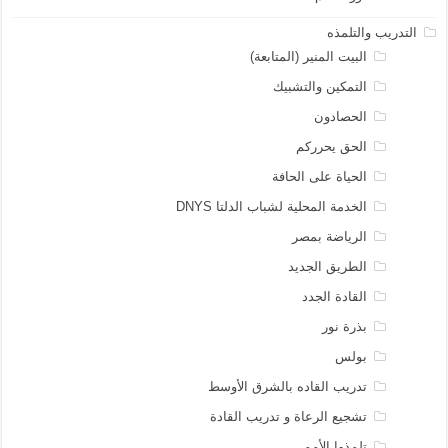
التدريب والتلمذه
البيت المنير (المتابعة)
التمكين والتشبيك
الحصادون
الحق يحرركم
الحياة على الحافة
الخدمة المحلية لشباب الدلتا DNYS
الرياضة بمصر
الطريق الجديد
القادة الجدد
بذرة نور
بولس
تدريب القاده بالشرق الأوسط
تشجيع الرعاة و تدريب القادة
تلمذوا الأمم