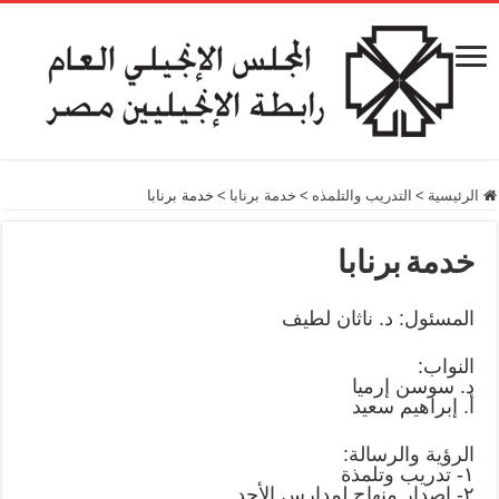
الرئيسية
>
التدريب والتلمذه
>
خدمة برنابا
>
خدمة برنابا
خدمة برنابا
المسئول: د. ناثان لطيف
النواب:
د. سوسن إرميا
أ. إبراهيم سعيد
الرؤية والرسالة:
١- تدريب وتلمذة
٢- إصدار منهاج لمدارس الأحد