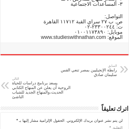
٣- المساعدات الاجتماعية
التواصل:
ص. ب ٢٧ سراي القبة ١١٧١٢ القاهرة
ت: ٢٣٣٠٠٢٤٤-٠٢
موبايل: ٠١٠٠١١٧٣٨٩٠
الموقع: www.studieswithnathan.com
السابق
رابطة الإنجيليين بمصر تنعي القس
سليمان صادق
التالي
يسعد برنامج دراسات للحياة
الروحية أن يعلن عن المنهاج الكتابي
الحديث،والمنهاج الجديد للشباب
الناشئ
اترك تعليقاً
لن يتم نشر عنوان بريدك الإلكتروني.
الحقول الإلزامية مشار إليها بـ
*
التعليق
*