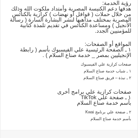
رؤية الخدمة:
هدفها دعم الكنيسة المصرية وأمتداد ملكوت الله وذلك
من خلال حملات ( قوافل أو نهضات ) كرازية بالكنائس
المصرية بمختلف مذاهبها لنشر البشارة السارة ( رسالة
الأنجيل ) ومساعدة الكنائس في تقديم تلمذة كتابية
للمؤمنيين الجدد.
المواقع أو الصفحات:
١ ـ الصفحة الرئيسية علي الفيسبوك بأسم ( رابطة
الإنجيليين بمصر _ خدمة صناع السلام ) .
صفحات كرازية علي الفيسبوك
١ ـ شباب خدمة صناع السلام
٢ ـ نبذة – فريق صناع السلام
صفحات كرازية علي برامج أخرى
١ ـ صفحة علي TikTok
بأسم خدمة صناع السلام
٢ ـ صفحة علي برنامج Kwai
بأسم خدمة صناع السلام