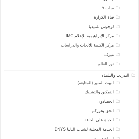
سات ٧
قناة الكرازة
لوجوس للميديا
مركز الإبراهيمية للإعلام IMC
مركز الكلمة للأبحاث والدراسات
ميرف
نور العالم
التدريب والتلمذه
البيت المنير (المتابعة)
التمكين والتشبيك
الحصادون
الحق يحرركم
الحياة على الحافة
الخدمة المحلية لشباب الدلتا DNYS
الرياضة بمصر