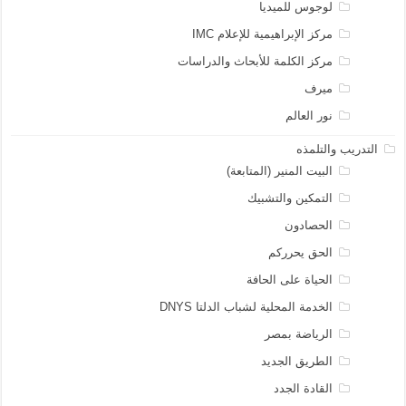
لوجوس للميديا
مركز الإبراهيمية للإعلام IMC
مركز الكلمة للأبحاث والدراسات
ميرف
نور العالم
التدريب والتلمذه
البيت المنير (المتابعة)
التمكين والتشبيك
الحصادون
الحق يحرركم
الحياة على الحافة
الخدمة المحلية لشباب الدلتا DNYS
الرياضة بمصر
الطريق الجديد
القادة الجدد